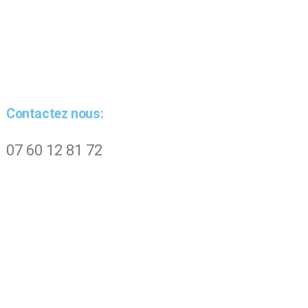
Contactez nous:
07 60 12 81 72
Apicultur
Pour tous vos accesso
besoins pour l'élevag